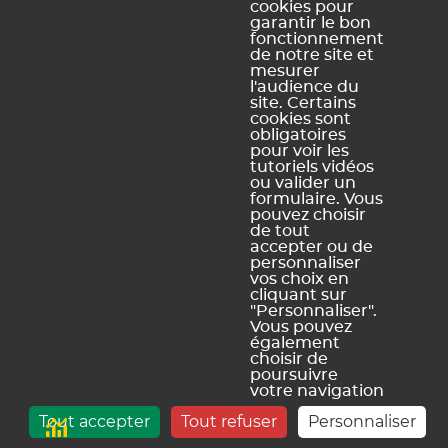
cookies pour
garantir le bon
fonctionnement
de notre site et
mesurer
l'audience du
Mentions légales et Conditions générales d'utilisation
Politique de
|
site. Certains
confidentialité
Utilisation des cookies
Conditions générales de vente
cookies sont
|
|
obligatoires
Index Éducation
pour voir les
info@index-education.fr
CS 90001 13388 Marseille Cedex 13 |
| INDEX
tutoriels vidéos
ÉDUCATION © 2026
- D
ou valider un
formulaire. Vous
pouvez choisir
de tout
accepter ou de
personnaliser
vos choix en
cliquant sur
"Personnaliser".
Vous pouvez
également
choisir de
poursuivre
votre navigation
sans accepter
Tout accepter
Tout refuser
Personnaliser
les cookies, en
cliquant sur