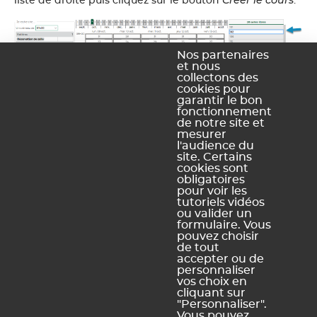
liste de droite puis cliquez sur le bouton
.
Nos partenaires
et nous
collectons des
cookies pour
garantir le bon
fonctionnement
de notre site et
mesurer
l'audience du
site. Certains
cookies sont
obligatoires
pour voir les
Ce contenu vous a été utile ?
tutoriels vidéos
ou valider un
formulaire. Vous
pouvez choisir
Oui, merci !
Pas vraiment
de tout
accepter ou de
personnaliser
vos choix en
https://docs.index-education.com/docs_fr/fr-pronote-
cliquant sur
support-fiche-876-3800-je-voudrais-reserver-une-salle-
"Personnaliser".
pour-une-retenue-comment-faire.php
Vous pouvez