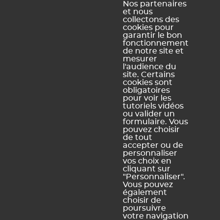
Nos partenaires
et nous
collectons des
cookies pour
garantir le bon
Depuis la liste des demandes, précisez
fonctionnement
de notre site et
éventuellement la durée de l'intervention.
mesurer
l'audience du
site. Certains
cookies sont
obligatoires
Ce contenu vous a été utile ?
pour voir les
tutoriels vidéos
ou valider un
Oui, merci !
Pas vraiment
formulaire. Vous
pouvez choisir
de tout
accepter ou de
personnaliser
https://docs.index-education.com/docs_fr/fr-pronote-
vos choix en
support-fiche-873-3820-traiter-une-demande-travaux-d-
cliquant sur
entretien-tache-de-secretariat-maintenance-
"Personnaliser".
informatique.php
Vous pouvez
également
choisir de
poursuivre
votre navigation