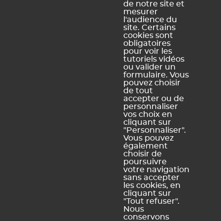
de notre site et
mesurer
l'audience du
site. Certains
cookies sont
obligatoires
pour voir les
Ce contenu vous a été utile ?
tutoriels vidéos
ou valider un
formulaire. Vous
pouvez choisir
Oui, merci !
Pas vraiment
de tout
accepter ou de
personnaliser
vos choix en
https://docs.index-education.com/docs_fr/fr-pronote-
cliquant sur
support-fiche-857-3346-comment-utiliser-une-liste-de-
"Personnaliser".
diffusion-creee-par-un-collegue.php
Vous pouvez
également
choisir de
poursuivre
votre navigation
sans accepter
Vous ne trouvez pas de réponse à votre question ?
les cookies, en
Contactez notre assistance
cliquant sur
"Tout refuser".
Nous
conservons