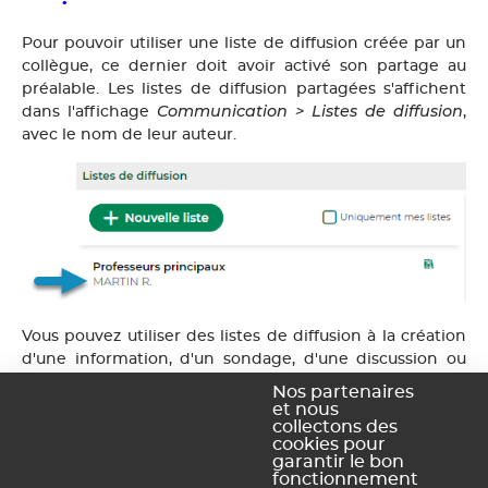
Pour pouvoir utiliser une liste de diffusion créée par un
collègue, ce dernier doit avoir activé son partage au
préalable. Les listes de diffusion partagées s'affichent
Communication > Listes de diffusion
dans l'affichage
,
avec le nom de leur auteur.
Vous pouvez utiliser des listes de diffusion à la création
d'une information, d'un sondage, d'une discussion ou
d'un évènement dans l'agenda. Pour ce faire, cliquez sur
Nos partenaires
le bouton
puis cochez la ou les listes de diffusion à
et nous
collectons des
ajouter.
cookies pour
garantir le bon
fonctionnement