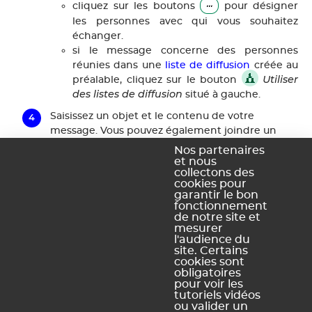
cliquez sur les boutons
pour désigner
les personnes avec qui vous souhaitez
échanger.
si le message concerne des personnes
réunies dans une
liste de diffusion
créée au
Utiliser
préalable, cliquez sur le bouton
des listes de diffusion
situé à gauche.
Saisissez un objet et le contenu de votre
message. Vous pouvez également joindre un
document.
Nos partenaires
et nous
Envoyer
Cliquez sur le bouton
.
collectons des
cookies pour
garantir le bon
Vous pouvez démarrer une discussion depuis
fonctionnement
de notre site et
n'importe quel affichage en cliquant sur le
mesurer
Communication
bouton
en haut à droite.
l'audience du
site. Certains
cookies sont
obligatoires
pour voir les
tutoriels vidéos
ou valider un
Ce contenu vous a été utile ?