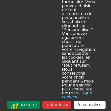
formulaire. Vous
pouvez choisir
de tout
Oui, merci !
Pas vraiment
accepter ou de
personnaliser
vos choix en
cliquant sur
https://docs.index-education.com/docs_fr/fr-pronote-
"Personnaliser".
Vous pouvez
support-fiche-856-3340-initier-une-discussion.php
également
choisir de
poursuivre
votre navigation
sans accepter
Vous ne trouvez pas de réponse à votre question ?
les cookies, en
Contactez notre assistance
cliquant sur
"Tout refuser".
Nous
conservons
votre choix
pendant 6 mois.
Mentions légales et Conditions générales d'utilisation
Politique de
|
Pour en savoir
plus, consultez
confidentialité
Utilisation des cookies
Conditions générales de vente
|
|
notre
Politique
Index Éducation
cookies
.
info@index-education.fr
CS 90001 13388 Marseille Cedex 13 |
| INDEX
Tout accepter
Tout refuser
Personnaliser
ÉDUCATION © 2026
- C