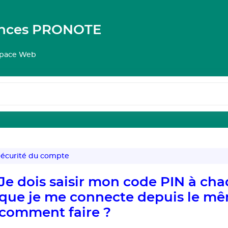
ances PRONOTE
pace Web
écurité du compte
Je dois saisir mon code PIN à ch
que je me connecte depuis le mê
comment faire ?