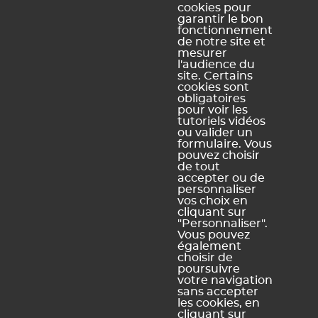
cookies pour
garantir le bon
fonctionnement
de notre site et
mesurer
l'audience du
site. Certains
cookies sont
obligatoires
pour voir les
Ce contenu vous a été utile ?
tutoriels vidéos
ou valider un
formulaire. Vous
pouvez choisir
Oui, merci !
Pas vraiment
de tout
accepter ou de
personnaliser
vos choix en
https://docs.index-education.com/docs_fr/fr-pronote-
cliquant sur
support-fiche-1024-3829-chercher-une-salle-pour-un-
"Personnaliser".
nouveau-cours.php
Vous pouvez
également
choisir de
poursuivre
votre navigation
sans accepter
Vous ne trouvez pas de réponse à votre question ?
les cookies, en
Contactez notre assistance
cliquant sur