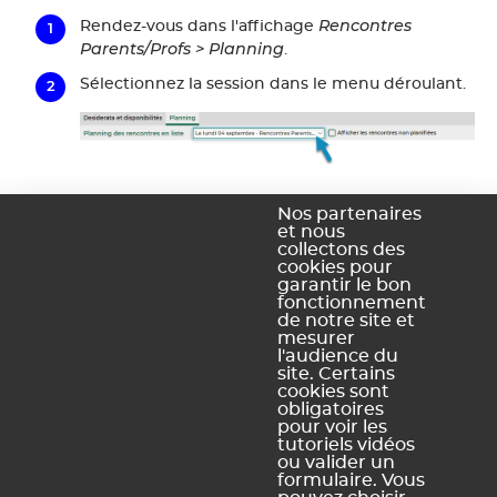
Rencontres
Rendez-vous dans l'affichage
Parents/Profs > Planning
.
Sélectionnez la session dans le menu déroulant.
J'ai vu la famille
Cochez la case
pour les
Nos partenaires
et nous
rencontres qui ont bien eu lieu.
collectons des
cookies pour
garantir le bon
fonctionnement
de notre site et
mesurer
l'audience du
site. Certains
cookies sont
obligatoires
pour voir les
tutoriels vidéos
Ce contenu vous a été utile ?
ou valider un
formulaire. Vous