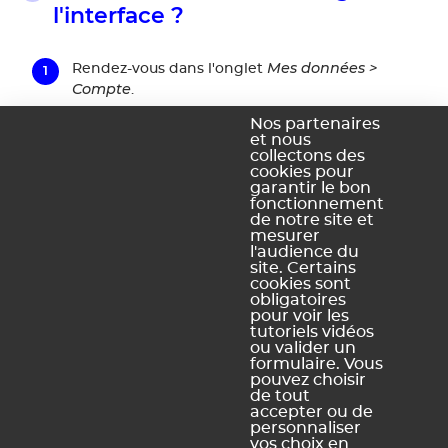
l'interface ?
Mes données >
Rendez-vous dans l'onglet
Compte
.
Style et accessibilité
Cliquez sur
dans le menu
Nos partenaires
et nous
de gauche.
collectons des
Personnalisation
cookies pour
Dans la rubrique
, cliquez sur le
garantir le bon
drapeau pour choisir la langue dans le menu
fonctionnement
déroulant (anglais, espagnol, français ou italien).
de notre site et
mesurer
l'audience du
site. Certains
cookies sont
obligatoires
Ce contenu vous a été utile ?
pour voir les
tutoriels vidéos
ou valider un
Oui, merci !
Pas vraiment
formulaire. Vous
pouvez choisir
de tout
accepter ou de
personnaliser
https://docs.index-education.com/docs_fr/fr-pronote-
vos choix en
primaire-support-fiche-1176-4027-comment-modifier-la-