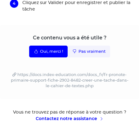
Cliquez sur
Valider
pour enregistrer et publier la
tâche
Ce contenu vous a été utile ?
Oui, merci !
Pas vraiment
https://docs.index-education.com/docs_fr/fr-pronote-
primaire-support-fiche-2902-8482-creer-une-tache-dans-
le-cahier-de-textes.php
Vous ne trouvez pas de réponse à votre question ?
Contactez notre assistance