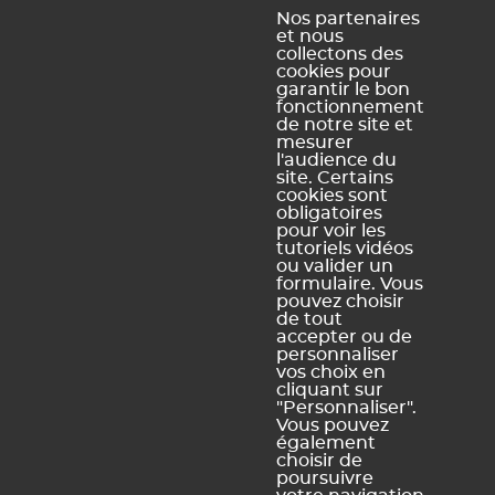
mathématique calculée automatiquement à partir
Nos partenaires
et nous
de valeurs saisies dans d'autres questions du
collectons des
formulaire.
cookies pour
garantir le bon
fonctionnement
de notre site et
mesurer
l'audience du
site. Certains
cookies sont
obligatoires
Ce contenu vous a été utile ?
pour voir les
tutoriels vidéos
ou valider un
Oui, merci !
Pas vraiment
formulaire. Vous
pouvez choisir
de tout
accepter ou de
personnaliser
https://docs.index-education.com/docs_fr/fr-pronote-
vos choix en
primaire-support-fiche-2899-8480-quels-sont-les-types-
cliquant sur
de-questions-qu-on-peut-retrouver-dans-un-
"Personnaliser".
formulaire.php
Vous pouvez
également
choisir de
poursuivre