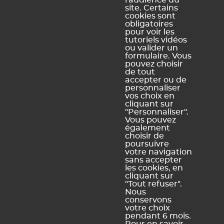
l'audience du
site. Certains
cookies sont
obligatoires
pour voir les
Ce contenu vous a été utile ?
tutoriels vidéos
ou valider un
formulaire. Vous
pouvez choisir
Oui, merci !
Pas vraiment
de tout
accepter ou de
personnaliser
vos choix en
https://docs.index-education.com/docs_fr/fr-pronote-
cliquant sur
primaire-support-fiche-2896-8504-consulter-les-
"Personnaliser".
messages.php
Vous pouvez
également
choisir de
poursuivre
votre navigation
sans accepter
Vous ne trouvez pas de réponse à votre question ?
les cookies, en
Contactez notre assistance
cliquant sur
"Tout refuser".
Nous
conservons
votre choix
pendant 6 mois.
Mentions légales et Conditions générales d'utilisation
Politique de
|