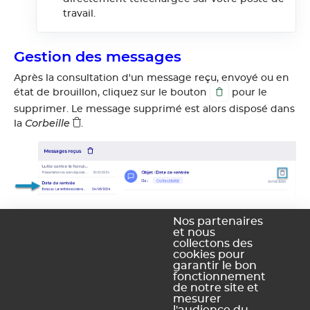
travail.
Gestion des messages
Après la consultation d'un message reçu, envoyé ou en
état de brouillon, cliquez sur le bouton
pour le
supprimer. Le message supprimé est alors disposé dans
Corbeille
la
.
Si vous souhaitez restaurer un message supprimé mis
Nos partenaires
Corbeille
et nous
dans la
, sélectionnez-le, puis cliquez sur le
collectons des
bouton
.
cookies pour
garantir le bon
fonctionnement
de notre site et
mesurer