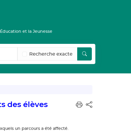
Éducation et la Jeunesse
Recherche exacte
ts des élèves
uxquels un parcours a été affecté.