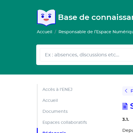
Gestion de vos préférences pour les cookies
Base de connaiss
Accueil
Responsable de l’Espace Numérique
Accès à l'ENEJ
P
Accueil
Documents
3.1.
Espaces collaboratifs
Depui