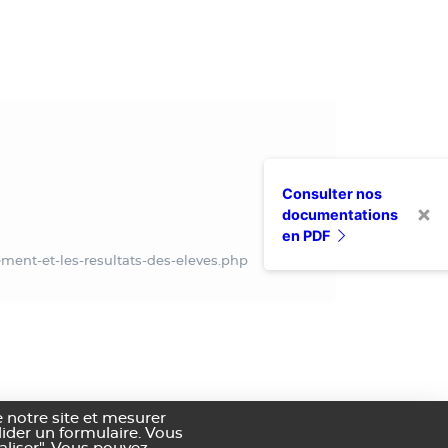
Consulter nos
documentations
en PDF
ement-et-les-resultats-des-eleves.php
 notre site et mesurer
alider un formulaire. Vous