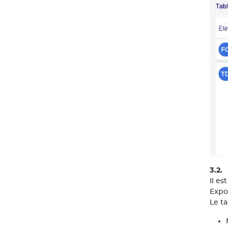
3.2.
Il e
Expor
Le t