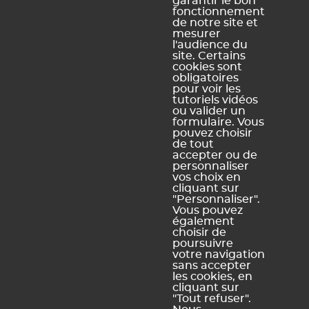
garantir le bon
fonctionnement
de notre site et
Je clique sur une ligne du tableau pour accéder à
mesurer
mon enquête.
l'audience du
site. Certains
cookies sont
obligatoires
pour voir les
tutoriels vidéos
Ce contenu vous a été utile ?
ou valider un
formulaire. Vous
pouvez choisir
Oui, merci !
Pas vraiment
de tout
accepter ou de
personnaliser
vos choix en
https://docs.index-education.com/docs_fr/fr-pronote-
cliquant sur
primaire-support-fiche-1734-8499-dont-je-suis-
"Personnaliser".
Vous pouvez
diffuseur.php
également
choisir de
poursuivre
votre navigation
sans accepter
Vous ne trouvez pas de réponse à votre question ?
les cookies, en
Contactez notre assistance
cliquant sur
"Tout refuser".