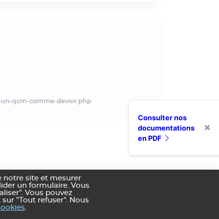
er-un-qcm-comme-devoir.php
Consulter nos
documentations
en PDF
 notre site et mesurer
alider un formulaire. Vous
aliser". Vous pouvez
 sur "Tout refuser". Nous
nditions générales de vente
cookies
.