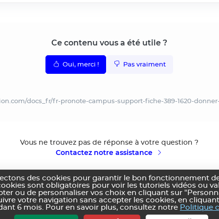
Ce contenu vous a été utile ?
Oui, merci !
Pas vraiment
ation.com/docs_fr/fr-pronote-campus-support-fiche-389-1620-donn
Vous ne trouvez pas de réponse à votre question ?
Contactez notre assistance
lectons des cookies pour garantir le bon fonctionnement de
cookies sont obligatoires pour voir les tutoriels vidéos ou v
pter ou de personnaliser vos choix en cliquant sur "Personn
vre votre navigation sans accepter les cookies, en cliquant
ns générales d'utilisation
Politique de confidentialité
Utilisation des cookies
Co
|
|
|
ant 6 mois. Pour en savoir plus, consultez notre
Politique 
Index Éducation