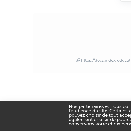
https://docs.index-educ
Nos partenaires et nous col
l'audience du site. Certains 
pouvez choisir de tout acce
également choisir de poursui
Mentions légales et Conditio
conservons votre choix pend