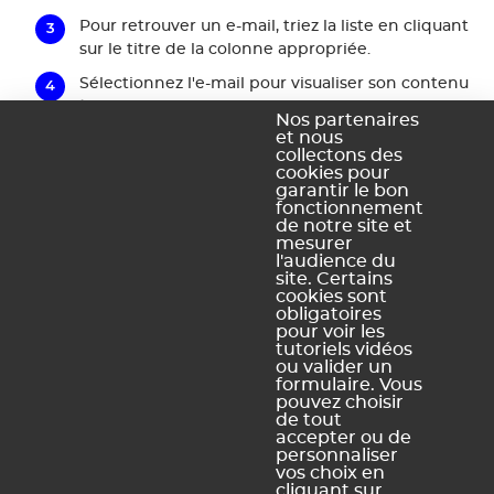
Pour retrouver un e-mail, triez la liste en cliquant
sur le titre de la colonne appropriée.
Sélectionnez l'e-mail pour visualiser son contenu
à droite.
Nos partenaires
et nous
collectons des
cookies pour
garantir le bon
fonctionnement
de notre site et
mesurer
l'audience du
site. Certains
cookies sont
obligatoires
pour voir les
Ce contenu vous a été utile ?
tutoriels vidéos
ou valider un
formulaire. Vous
pouvez choisir
Oui, merci !
Pas vraiment
de tout
accepter ou de
personnaliser
vos choix en
https://docs.index-education.com/docs_fr/fr-pronote-
cliquant sur