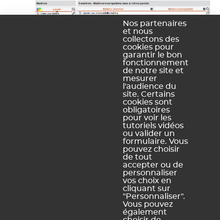
Nos partenaires
et nous
collectons des
cookies pour
garantir le bon
fonctionnement
de notre site et
mesurer
l'audience du
site. Certains
cookies sont
obligatoires
pour voir les
Ce contenu vous a été utile ?
tutoriels vidéos
ou valider un
formulaire. Vous
pouvez choisir
Oui, merci !
Pas vraiment
de tout
accepter ou de
personnaliser
vos choix en
https://docs.index-education.com/docs_fr/fr-pronote-
cliquant sur
campus-support-fiche-208-675-verifier-les-
"Personnaliser".
incompatibilites-matieres.php
Vous pouvez
également