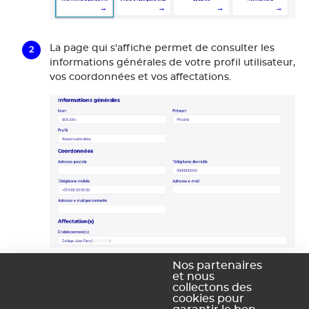
La page qui s'affiche permet de consulter les
informations générales de votre profil utilisateur,
vos coordonnées et vos affectations.
Nos partenaires
et nous
collectons des
Cette page ne permet pas de modifier les
cookies pour
informations. Si une erreur est constatée, seul