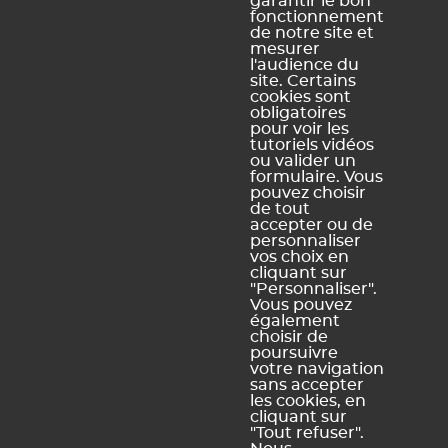
garantir le bon
fonctionnement
un administrateur ENEJ de l'établissement peut
de notre site et
la corriger afin que les bonnes informations
mesurer
soient transmises à l'annuaire ENEJ par
l'audience du
l'Annuaire Académique Fédérateur (AAF).
site. Certains
cookies sont
obligatoires
pour voir les
tutoriels vidéos
ou valider un
formulaire. Vous
Ce contenu vous a été utile ?
pouvez choisir
de tout
accepter ou de
Oui, merci !
Pas vraiment
personnaliser
vos choix en
cliquant sur
"Personnaliser".
Vous pouvez
https://docs.index-education.com/docs_fr/fr-enej-
également
support-fiche-726-2847-acceder-a-son-compte-et-a-ses-
choisir de
informations-personnelles.php
poursuivre
votre navigation
sans accepter
les cookies, en
cliquant sur
"Tout refuser".