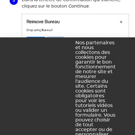
Continue
cliquez sur le bouton
.
Nos partenaires
et nous
collectons des
cookies pour
garantir le bon
fonctionnement
Vous pouvez également supprimer votre
de notre site et
compte sur l'application installée sur votre
mesurer
smartphone.
l'audience du
site. Certains
cookies sont
obligatoires
pour voir les
tutoriels vidéos
ou valider un
Ce contenu vous a été utile ?
formulaire. Vous
pouvez choisir
de tout
Oui, merci !
Pas vraiment
accepter ou de
personnaliser