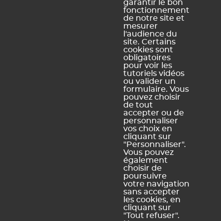
durée
garantir le bon
fonctionnement
de notre site et
Étape 6 : Remonter les RCD
mesurer
l'audience du
site. Certains
cookies sont
obligatoires
Ce contenu vous a été utile ?
pour voir les
tutoriels vidéos
ou valider un
Oui, merci !
Pas vraiment
formulaire. Vous
pouvez choisir
de tout
accepter ou de
personnaliser
https://docs.index-education.com/docs_fr/fr-edt-
vos choix en
support-fiche-85-4051-comment-les-remplacements-de-
cliquant sur
courte-duree-realises-dans-le-cadre-du-pacte-
"Personnaliser".
enseignant-sont-ils-geres-par-edt.php
Vous pouvez
également
choisir de
poursuivre
votre navigation
sans accepter
Vous ne trouvez pas de réponse à votre question ?
les cookies, en
Contactez notre assistance
cliquant sur
"Tout refuser".