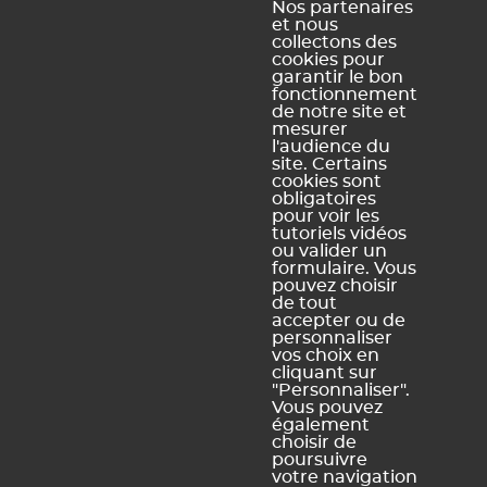
Professeurs >
Récapitulatif des
Nos partenaires
et nous
remplacements
permet également de de
collectons des
cumuler les heures par mission et de distinguer
cookies pour
les heures effectuées au titre du pacte
garantir le bon
fonctionnement
enseignant des heures supplémentaires.
de notre site et
mesurer
l'audience du
site. Certains
cookies sont
obligatoires
Ce contenu vous a été utile ?
pour voir les
tutoriels vidéos
ou valider un
Oui, merci !
Pas vraiment
formulaire. Vous
pouvez choisir
de tout
accepter ou de
personnaliser
https://docs.index-education.com/docs_fr/fr-edt-
vos choix en
support-fiche-82-5011-dans-le-cadre-du-pacte-
cliquant sur
enseignant-comment-connaitre-le-nombre-d-heures-de-
"Personnaliser".
Vous pouvez
mission-restantes.php
également
choisir de
poursuivre
votre navigation