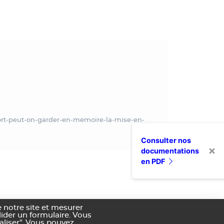
port-peut-on-garder-en-memoire-la-mise-en-
Consulter nos
documentations
en PDF
 notre site et mesurer
alider un formulaire. Vous
aliser". Vous pouvez