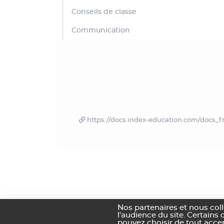
Conseils de classe
Communication
https://docs.index-education.com/docs_f
Nos partenaires et nous col
l'audience du site. Certains 
pouvez choisir de tout acce