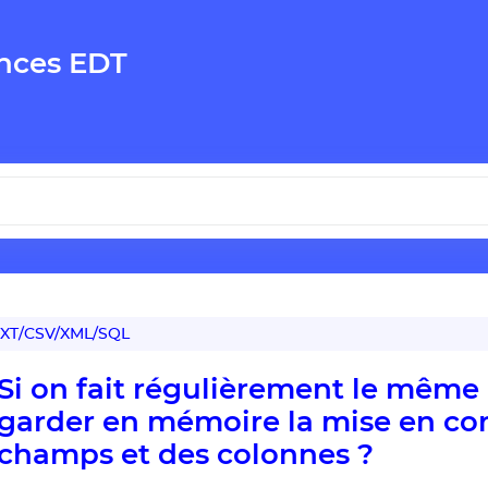
nces EDT
XT/CSV/XML/SQL
Si on fait régulièrement le même
garder en mémoire la mise en co
champs et des colonnes ?