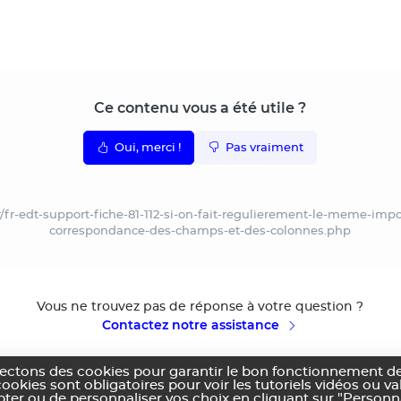
Ce contenu vous a été utile ?
Oui, merci !
Pas vraiment
r/fr-edt-support-fiche-81-112-si-on-fait-regulierement-le-meme-im
correspondance-des-champs-et-des-colonnes.php
Vous ne trouvez pas de réponse à votre question ?
Contactez notre assistance
lectons des cookies pour garantir le bon fonctionnement de
cookies sont obligatoires pour voir les tutoriels vidéos ou v
pter ou de personnaliser vos choix en cliquant sur "Personn