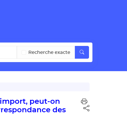
Recherche exacte
 import, peut-on
rrespondance des