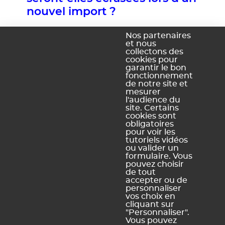
nouvel import ?
Non. Lorsque vous effectuez un import depuis un
Nos partenaires
tableur, les nouvelles données sont ajoutées à la liste, et
et nous
collectons des
les anciennes données ne sont pas supprimées.
cookies pour
garantir le bon
fonctionnement
de notre site et
Ce contenu vous a été utile ?
mesurer
l'audience du
site. Certains
Oui, merci !
Pas vraiment
cookies sont
obligatoires
pour voir les
tutoriels vidéos
ou valider un
https://docs.index-education.com/docs_fr/fr-edt-
formulaire. Vous
support-fiche-81-111-j-ai-importe-les-donnees-d-un-
pouvez choisir
tableur-dans-la-base-celles-ci-seront-elles-ecrasees-lors-
de tout
d-un-nouvel-import.php
accepter ou de
personnaliser
vos choix en
cliquant sur
"Personnaliser".
Vous pouvez
Vous ne trouvez pas de réponse à votre question ?