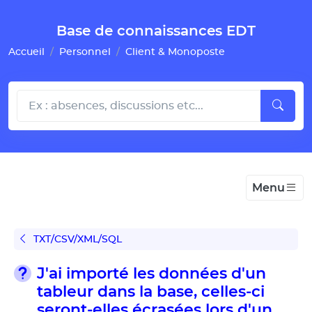
Gestion de vos préférences pour les cookies
Base de connaissances EDT
Accueil
Personnel
Client & Monoposte
Menu
TXT/CSV/XML/SQL
J'ai importé les données d'un
tableur dans la base, celles-ci
seront-elles écrasées lors d'un