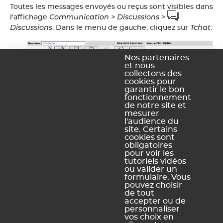
Toutes les messages envoyés ou reçus sont visibles dans
Communication > Discussions >
l'affichage
Discussions
Tchat
. Dans le menu de gauche, cliquez sur
.
Nos partenaires
et nous
collectons des
cookies pour
garantir le bon
fonctionnement
de notre site et
mesurer
l'audience du
site. Certains
cookies sont
Ce contenu vous a été utile ?
obligatoires
pour voir les
tutoriels vidéos
Oui, merci !
Pas vraiment
ou valider un
formulaire. Vous
pouvez choisir
de tout
accepter ou de
https://docs.index-education.com/docs_fr/fr-edt-
personnaliser
support-fiche-757-3056-comment-retrouver-un-message-
vos choix en
envoye-via-le-tchat.php