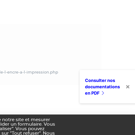
e-l-encre-a-l-impression.php
Consulter nos
documentations
en PDF
 notre site et mesurer
alider un formulaire. Vous
aliser". Vous pouvez
 sur "Tout refuser". Nous
nditions générales de vente