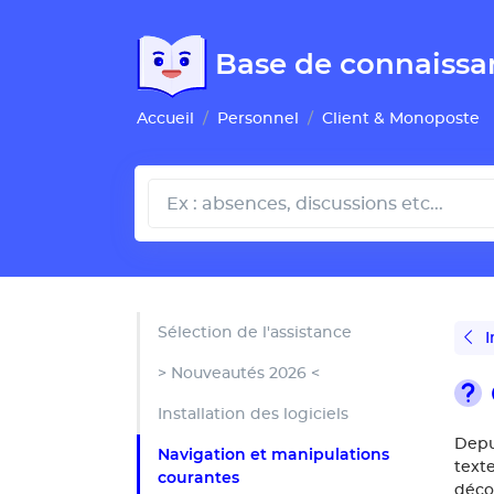
Gestion de vos préférences pour les cookies
Base de connaissa
Accueil
Personnel
Client & Monoposte
Sélection de l'assistance
I
> Nouveautés 2026 <
Installation des logiciels
Depu
Navigation et manipulations
text
courantes
déco