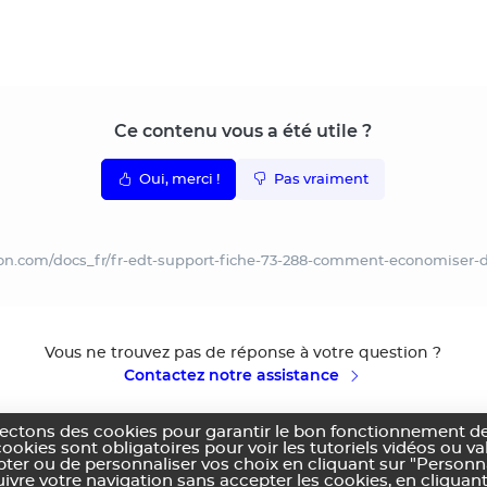
Ce contenu vous a été utile ?
Oui, merci !
Pas vraiment
ion.com/docs_fr/fr-edt-support-fiche-73-288-comment-economiser-d
Vous ne trouvez pas de réponse à votre question ?
Contactez notre assistance
lectons des cookies pour garantir le bon fonctionnement de
cookies sont obligatoires pour voir les tutoriels vidéos ou v
pter ou de personnaliser vos choix en cliquant sur "Personn
vre votre navigation sans accepter les cookies, en cliquant
ns générales d'utilisation
Politique de confidentialité
Utilisation des cookies
Co
|
|
|