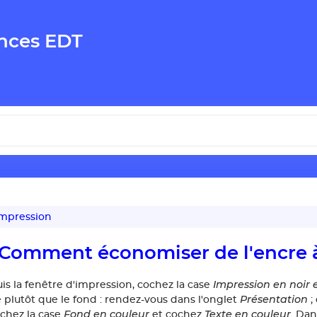
nces EDT
mpression
Comment économiser de l'encre à
Impression en noir 
is la fenêtre d'impression, cochez la case
Présentation
e plutôt que le fond : rendez-vous dans l'onglet
;
Fond en couleur
Texte en couleur
chez la case
et cochez
. Dan