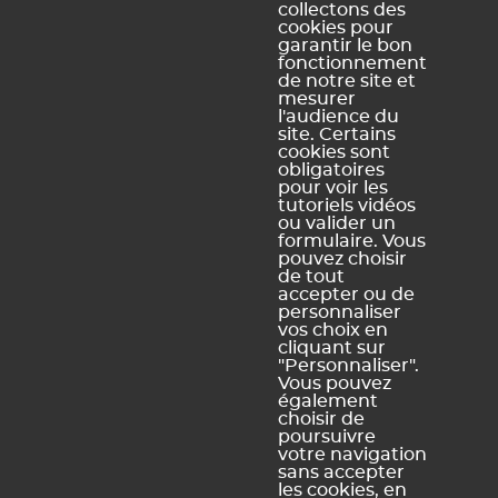
collectons des
un cours avec le cadenas rouge, vous interdisez le
cookies pour
déplacement du cours sur un autre créneau. Quelle que
garantir le bon
soit la couleur du cadenas, l'emplacement des cours
fonctionnement
de notre site et
restent modifiables si vous déplacez ceux-ci
mesurer
manuellement.
l'audience du
site. Certains
cookies sont
obligatoires
pour voir les
Ce contenu vous a été utile ?
tutoriels vidéos
ou valider un
formulaire. Vous
pouvez choisir
Oui, merci !
Pas vraiment
de tout
accepter ou de
personnaliser
vos choix en
https://docs.index-education.com/docs_fr/fr-edt-
cliquant sur
support-fiche-61-230-peut-on-empecher-la-modification-
"Personnaliser".
d-un-cours.php
Vous pouvez
également
choisir de
poursuivre
votre navigation
sans accepter
Vous ne trouvez pas de réponse à votre question ?
les cookies, en
Contactez notre assistance