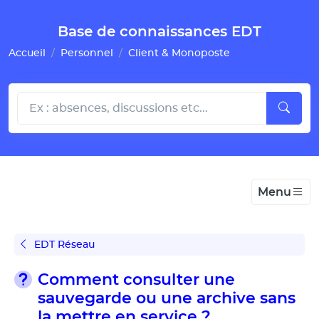
Gestion de vos préférences pour les cookies
Base de connaissances EDT
Accueil
Personnel
Client & Monoposte
Menu
EDT Réseau
Comment consulter une
sauvegarde ou une archive sans
la mettre en service ?