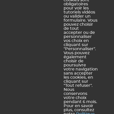
cookies sont
obligatoires
Ce contenu vous a été utile ?
pour voir les
tutoriels vidéos
ou valider un
Oui, merci !
Pas vraiment
formulaire. Vous
pouvez choisir
de tout
accepter ou de
personnaliser
https://docs.index-education.com/docs_fr/fr-edt-
vos choix en
support-fiche-58-1958-comment-consulter-une-
cliquant sur
sauvegarde-ou-une-archive-sans-la-mettre-en-
"Personnaliser".
service.php
Vous pouvez
également
choisir de
poursuivre
votre navigation
sans accepter
Vous ne trouvez pas de réponse à votre question ?
les cookies, en
Contactez notre assistance
cliquant sur
"Tout refuser".
Nous
conservons
votre choix
pendant 6 mois.
Mentions légales et Conditions générales d'utilisation
Politique de
|
Pour en savoir
plus, consultez
confidentialité
Utilisation des cookies
Conditions générales de vente
|
|