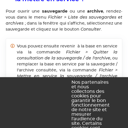
sauvegarde
archive
Pour ouvrir une
ou une
, rendez-
Fichier > Liste des sauvegardes et
vous dans le menu
archives
; dans la fenêtre qui s’affiche, sélectionnez une
Consulter
sauvegarde et cliquez sur le bouton
.
Vous pouvez ensuite revenir à la base en service
Fichier > Quitter la
via la commande
consultation de la sauvegarde / de l'archive
, ou
remplacer la base en service par la sauvegarde /
Fichier >
l'archive consultée, via la commande
Mettre en service la sauvegarde / l'archive
consultée
. EDT vous propose alors de
Nos partenaires
et nous
renommer la base (si vous ne le faites pas, elle
collectons des
écrasera la base courante). Tous les utilisateurs
cookies pour
sont déconnectés, puis automatiquement
garantir le bon
fonctionnement
reconnectés à cette nouvelle base.
de notre site et
mesurer
l'audience du
site. Certains