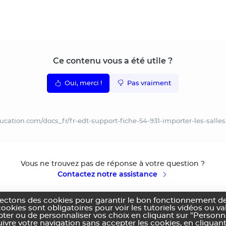
Ce contenu vous a été utile ?
Oui, merci !
Pas vraiment
ducation.com/docs_fr/fr-edt-support-fiche-54-931-importer-les-sall
Vous ne trouvez pas de réponse à votre question ?
Contactez notre assistance
lectons des cookies pour garantir le bon fonctionnement de
cookies sont obligatoires pour voir les tutoriels vidéos ou v
pter ou de personnaliser vos choix en cliquant sur "Personn
vre votre navigation sans accepter les cookies, en cliquant
ns générales d'utilisation
Politique de confidentialité
Utilisation des cookies
Co
|
|
|