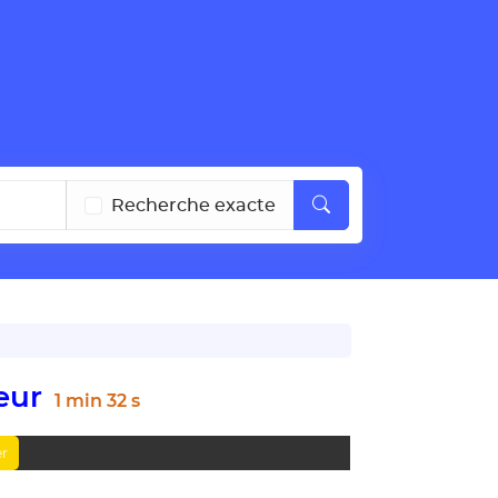
Recherche exacte
leur
1 min 32 s
er