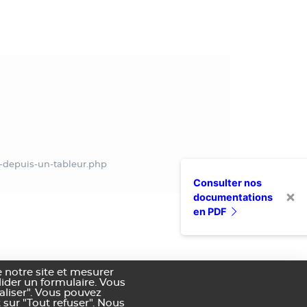
es-depuis-un-tableur.php
Consulter nos
documentations
en PDF
 notre site et mesurer
alider un formulaire. Vous
aliser". Vous pouvez
 sur "Tout refuser". Nous
nditions générales de vente