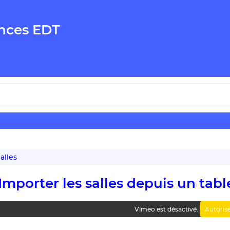
nces EDT
alles
Importer les salles depuis un tab
Autoris
Vimeo est désactivé.