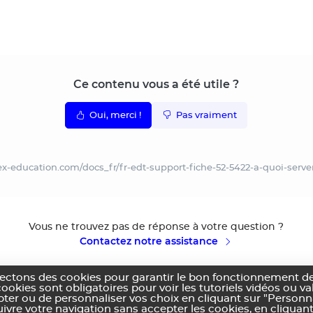
Ce contenu vous a été utile ?
Oui, merci !
Pas vraiment
dex-education.com/docs_fr/fr-edt-support-fiche-52-5422-a-quoi-serv
Vous ne trouvez pas de réponse à votre question ?
Contactez notre assistance
lectons des cookies pour garantir le bon fonctionnement de
cookies sont obligatoires pour voir les tutoriels vidéos ou v
pter ou de personnaliser vos choix en cliquant sur "Personn
vre votre navigation sans accepter les cookies, en cliquant
ns générales d'utilisation
Politique de confidentialité
Utilisation des cookies
Co
|
|
|