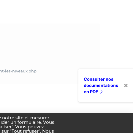
ent-les-niveaux.php
Consulter nos
documentations
en PDF
 notre site et mesurer
alider un formulaire. Vous
aliser". Vous pouvez
 sur "Tout refuser". Nous
nditions générales de vente