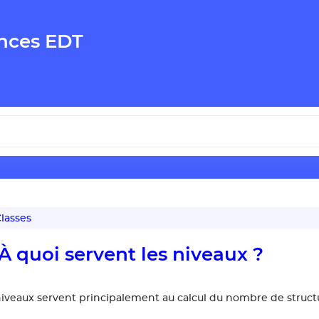
nces EDT
lasses
À quoi servent les niveaux ?
niveaux servent principalement au calcul du nombre de structure