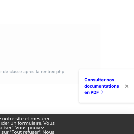
-de-classe-apres-la-rentree.php
Consulter nos
documentations
en PDF
 notre site et mesurer
alider un formulaire. Vous
aliser". Vous pouvez
 sur "Tout refuser". Nous
nditions générales de vente