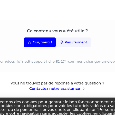
Ce contenu vous a été utile ?
Oui, merci !
Pas vraiment
.com/docs_fr/fr-edt-support-fiche-52-274-comment-changer-un-eleve
Vous ne trouvez pas de réponse à votre question ?
Contactez notre assistance
lectons des cookies pour garantir le bon fonctionnement de
cookies sont obligatoires pour voir les tutoriels vidéos ou v
pter ou de personnaliser vos choix en cliquant sur "Personn
vre votre navigation sans accepter les cookies, en cliquant
ns générales d'utilisation
Politique de confidentialité
Utilisation des cookies
Co
|
|
|