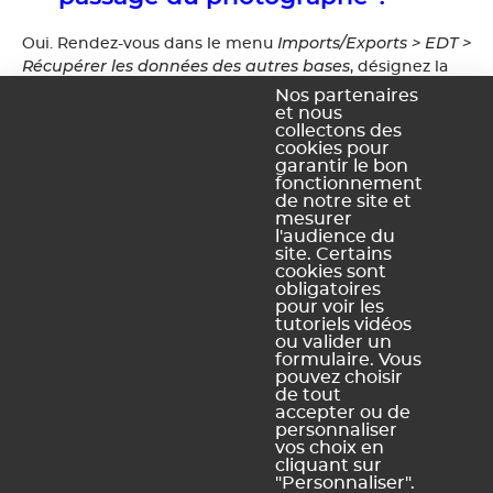
Imports/Exports > EDT >
Oui. Rendez-vous dans le menu
Récupérer les données des autres bases
, désignez la
Photos >
base de l'année dernière, cochez la case
Nos partenaires
Élèves
dans l'arborescence qui s'affiche, puis cliquez sur
et nous
collectons des
Valider
.
cookies pour
garantir le bon
fonctionnement
de notre site et
mesurer
Ce contenu vous a été utile ?
l'audience du
site. Certains
cookies sont
Oui, merci !
Pas vraiment
obligatoires
pour voir les
tutoriels vidéos
ou valider un
formulaire. Vous
https://docs.index-education.com/docs_fr/fr-edt-
pouvez choisir
support-fiche-52-268-peut-on-recuperer-les-photos-de-l-
de tout
annee-derniere-en-attendant-le-passage-du-
accepter ou de
photographe.php
personnaliser
vos choix en
cliquant sur
"Personnaliser".