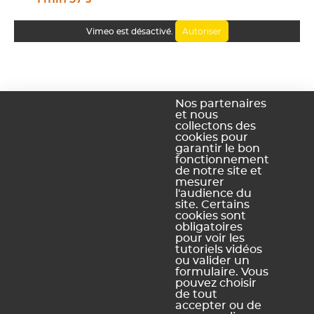
Autoriser
Vimeo est désactivé.
Nos partenaires
et nous
collectons des
cookies pour
garantir le bon
fonctionnement
de notre site et
mesurer
l'audience du
site. Certains
cookies sont
obligatoires
pour voir les
Ce contenu vous a été utile ?
tutoriels vidéos
ou valider un
formulaire. Vous
Oui, merci !
Pas vraiment
pouvez choisir
de tout
accepter ou de