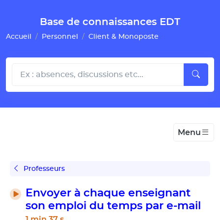
Gestion de vos préférences pour les cookies
Base de connaissances EDT
Accueil
Personnel
Client & Monoposte
Menu
Professeurs
Envoyer à chaque enseignant
son emploi du temps par e-mail
1 min 37 s