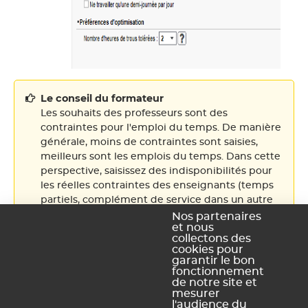
Le conseil du formateur
Les souhaits des professeurs sont des
contraintes pour l'emploi du temps. De manière
générale, moins de contraintes sont saisies,
meilleurs sont les emplois du temps. Dans cette
perspective, saisissez des indisponibilités pour
les réelles contraintes des enseignants (temps
partiels, complément de service dans un autre
établissement) et utilisez avec parcimonie les
Nos partenaires
et nous
contraintes horaires pour traduire leurs souhaits.
collectons des
Gardez en tête qu'il est toujours préférable, en
cookies pour
terme de calcul d'emploi du temps, de
garantir le bon
fonctionnement
demander une journée de libre plutôt que de
de notre site et
saisir une indisponibilité un jour de la semaine.
mesurer
l'audience du