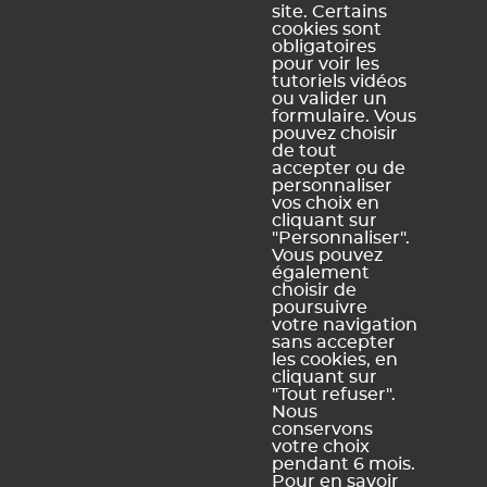
site. Certains
cookies sont
obligatoires
pour voir les
Ce contenu vous a été utile ?
tutoriels vidéos
ou valider un
formulaire. Vous
pouvez choisir
Oui, merci !
Pas vraiment
de tout
accepter ou de
personnaliser
vos choix en
https://docs.index-education.com/docs_fr/fr-edt-
cliquant sur
support-fiche-51-138-renseigner-les-indisponibilites-et-
"Personnaliser".
les-contraintes-des-professeurs.php
Vous pouvez
également
choisir de
poursuivre
votre navigation
sans accepter
Vous ne trouvez pas de réponse à votre question ?
les cookies, en
Contactez notre assistance
cliquant sur
"Tout refuser".
Nous
conservons
votre choix
pendant 6 mois.
Mentions légales et Conditions générales d'utilisation
Politique de
|
Pour en savoir