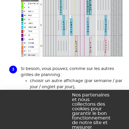
Si besoin, vous pouvez, comme sur les autres
grilles de planning :
choisir un autre affichage (par semaine / par
jour / onglet par jour),
déplacer un cours ou le modifier via la fiche
Nos partenaires
cours,
et nous
collectons des
personnaliser la présentation du
cookies pour
planning (définition des axes, nombre de
garantir le bon
jour à l'écran, etc.),
fonctionnement
de notre site et
afficher la liste des élèves d'un cours à
mesurer