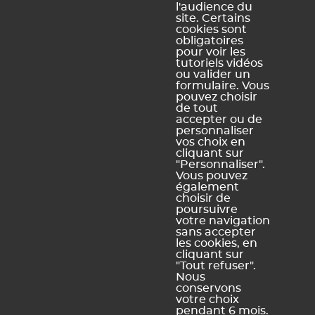
droite de la grille .
l'audience du
site. Certains
cookies sont
obligatoires
pour voir les
Ce contenu vous a été utile ?
tutoriels vidéos
ou valider un
formulaire. Vous
pouvez choisir
Oui, merci !
Pas vraiment
de tout
accepter ou de
personnaliser
vos choix en
https://docs.index-education.com/docs_fr/fr-edt-
cliquant sur
support-fiche-50-9923-editer-le-planning-
"Personnaliser".
multimatiere.php
Vous pouvez
également
choisir de
poursuivre
votre navigation
sans accepter
Vous ne trouvez pas de réponse à votre question ?
les cookies, en
Contactez notre assistance
cliquant sur
"Tout refuser".
Nous
conservons
votre choix
pendant 6 mois.