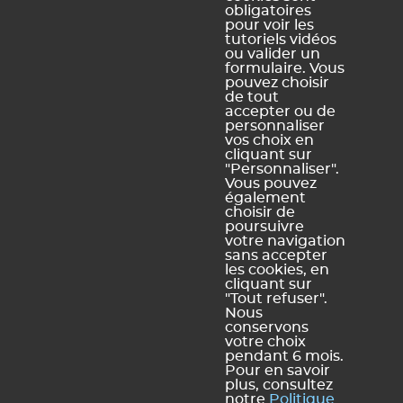
obligatoires
pour voir les
tutoriels vidéos
ou valider un
Ce contenu vous a été utile ?
formulaire. Vous
pouvez choisir
de tout
Oui, merci !
Pas vraiment
accepter ou de
personnaliser
vos choix en
cliquant sur
https://docs.index-education.com/docs_fr/fr-edt-
"Personnaliser".
Vous pouvez
support-fiche-47-223-placer-manuellement-un-cours.php
également
choisir de
poursuivre
votre navigation
sans accepter
Vous ne trouvez pas de réponse à votre question ?
les cookies, en
Contactez notre assistance
cliquant sur
"Tout refuser".
Nous
conservons
votre choix
pendant 6 mois.
Mentions légales et Conditions générales d'utilisation
Politique de
|
Pour en savoir
plus, consultez
confidentialité
Utilisation des cookies
Conditions générales de vente
|
|
notre
Politique