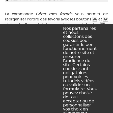
Gérer mes favoris
La commande
vous permet de
réorganiser l'ordre des favoris avec les boutons
et
et éventuellement de les supprimer avec le bouton
.
Nos partenaires
et nous
collectons des
cookies pour
garantir le bon
fonctionnement
de notre site et
mesurer
l'audience du
site. Certains
cookies sont
obligatoires
pour voir les
tutoriels vidéos
Ce contenu vous a été utile ?
ou valider un
formulaire. Vous
pouvez choisir
Oui, merci !
Pas vraiment
de tout
accepter ou de
personnaliser
vos choix en
https://docs.index-education.com/docs_fr/fr-edt-