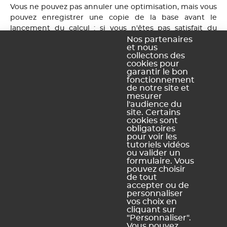
Vous ne pouvez pas annuler une optimisation, mais vous
pouvez enregistrer une copie de la base avant le
lancement du calcul : si vous n'êtes pas satisfait du
résultat obtenu, vous pourrez importer l'ancienne
Nos partenaires
et nous
Imports
version des emplois du temps via la commande
collectons des
/ Exports > EDT > Importer les emplois du temps des
cookies pour
classes / des enseignants
.
garantir le bon
fonctionnement
de notre site et
mesurer
l'audience du
Ce contenu vous a été utile ?
site. Certains
cookies sont
obligatoires
Oui, merci !
Pas vraiment
pour voir les
tutoriels vidéos
ou valider un
formulaire. Vous
pouvez choisir
https://docs.index-education.com/docs_fr/fr-edt-
de tout
support-fiche-4158-248-peut-on-annuler-une-
accepter ou de
optimisation.php
personnaliser
vos choix en
cliquant sur
"Personnaliser".
Vous pouvez