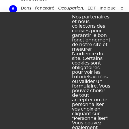
Occupation
Dans l’encadré
, EDT indique le
nombre maximum de classes par créneau
Nos partenaires
horaire et la moyenne du nombre de classes en
et nous
collectons des
permanence. L’optimisation va lisser cet écart.
cookies pour
Lancer l’optimisation
Cliquez sur le bouton
.
garantir le bon
fonctionnement
Si vous pensez que le résultat peut être
de notre site et
mesurer
amélioré, lancez l’optimisation avancée une fois
l'audience du
l’optimisation standard terminée.
site. Certains
cookies sont
obligatoires
pour voir les
tutoriels vidéos
ou valider un
Ce contenu vous a été utile ?
formulaire. Vous
pouvez choisir
de tout
Oui, merci !
Pas vraiment
accepter ou de
personnaliser
vos choix en
cliquant sur
https://docs.index-education.com/docs_fr/fr-edt-
"Personnaliser".
support-fiche-4158-243-optimiser-les-permanences.php
Vous pouvez
également