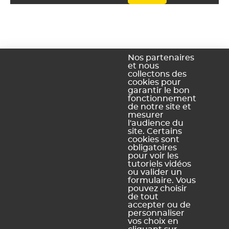
Nos partenaires
et nous
collectons des
cookies pour
garantir le bon
fonctionnement
de notre site et
mesurer
l'audience du
site. Certains
cookies sont
obligatoires
Ce contenu vous a été utile ?
pour voir les
tutoriels vidéos
ou valider un
Oui, merci !
Pas vraiment
formulaire. Vous
pouvez choisir
de tout
accepter ou de
personnaliser
https://docs.index-education.com/docs_fr/fr-edt-
vos choix en
support-fiche-4157-967-resoudre-les-echecs.php