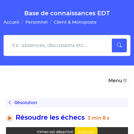
Gestion de vos préférences pour les cookies
Base de connaissances EDT
Accueil
Personnel
Client & Monoposte
Menu
Résolution
Résoudre les échecs
3 min 8 s
Autoriser
Vimeo est désactivé.