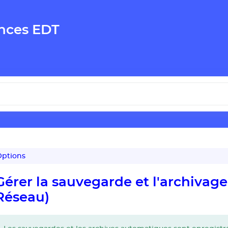
nces EDT
ptions
Gérer la sauvegarde et l'archiva
Réseau)