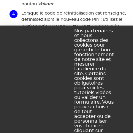
Valider
bouton
.
Lorsque le code de réinitialisation est renseigné,
définissez alors le nouveau code PIN : utilisez le
pavé numérique pour saisir, puis confirmer le
Nos partenaires
Valider
code en cliquant sur le bouton
à chaque
et nous
fois.
collectons des
cookies pour
Pour ne pas avoir à saisir le code PIN les fois
garantir le bon
suivantes et éviter ainsi tout oubli, enregistrez
fonctionnement
de notre site et
votre appareil, puis cliquez sur le bouton
mesurer
Suivant
.
l'audience du
site. Certains
cookies sont
obligatoires
pour voir les
Ce contenu vous a été utile ?
tutoriels vidéos
ou valider un
formulaire. Vous
pouvez choisir
Oui, merci !
Pas vraiment
de tout
accepter ou de
personnaliser
vos choix en
https://docs.index-education.com/docs_fr/fr-edt-
cliquant sur