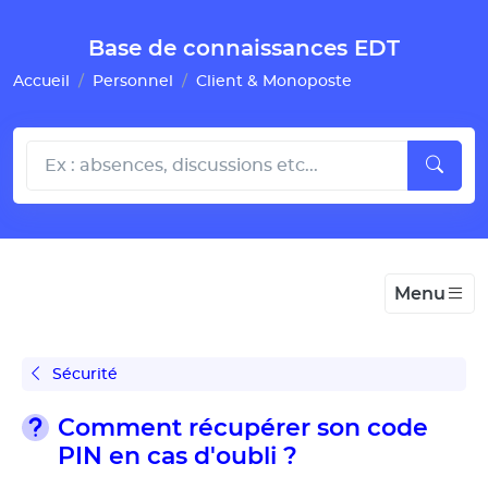
Gestion de vos préférences pour les cookies
Base de connaissances EDT
Accueil
Personnel
Client & Monoposte
Menu
Sécurité
Comment récupérer son code
PIN en cas d'oubli ?