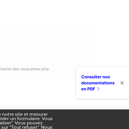
libelle-des-etiquettes.php
Consulter nos
documentations
en PDF
 notre site et mesurer
alider un formulaire. Vous
aliser". Vous pouvez
 sur "Tout refuser". Nous
nditions générales de vente