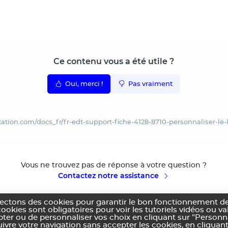
Ce contenu vous a été utile ?
Oui, merci !
Pas vraiment
cation.com/docs_fr/fr-edt-support-fiche-4128-8710-personnaliser-le-
Vous ne trouvez pas de réponse à votre question ?
Contactez notre assistance
lectons des cookies pour garantir le bon fonctionnement de
cookies sont obligatoires pour voir les tutoriels vidéos ou v
pter ou de personnaliser vos choix en cliquant sur "Personn
vre votre navigation sans accepter les cookies, en cliquant
ns générales d'utilisation
Politique de confidentialité
Utilisation des cookies
Co
|
|
|