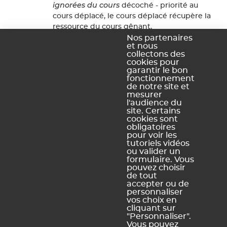
ignorées du cours
décoché - priorité au
cours déplacé, le cours déplacé récupère la
ressource du cours gênant,
En supprimant les ressources
cocher la case
Nos partenaires
et nous
ignorées du cours
- priorité au cours gênant,
collectons des
qui conserve sa ressource comme prévu
cookies pour
initialement (le cours déplacé se retrouve
garantir le bon
fonctionnement
momentanément sans ressource).
de notre site et
mesurer
Dernière mise à jour le lundi 30 mars 2026
l'audience du
site. Certains
cookies sont
obligatoires
Ce contenu vous a été utile ?
pour voir les
tutoriels vidéos
ou valider un
Oui, merci !
Pas vraiment
formulaire. Vous
pouvez choisir
de tout
accepter ou de
personnaliser
https://docs.index-education.com/docs_fr/fr-edt-
vos choix en
support-fiche-4127-6875-comment-ignorer-certaines-
cliquant sur
ressources-lors-du-deplacement-d-un-cours-sur-la-
"Personnaliser".
Vous pouvez
grille.php