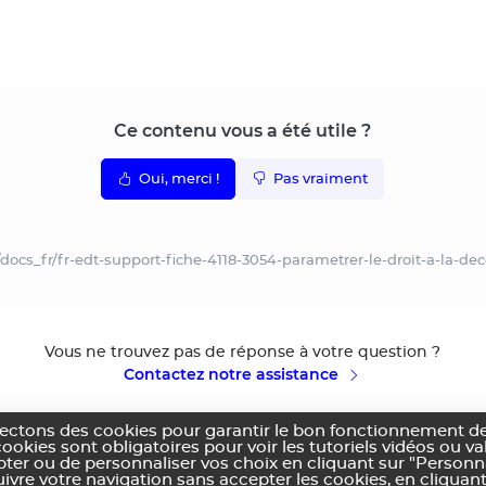
Ce contenu vous a été utile ?
Oui, merci !
Pas vraiment
docs_fr/fr-edt-support-fiche-4118-3054-parametrer-le-droit-a-la-d
Vous ne trouvez pas de réponse à votre question ?
Contactez notre assistance
lectons des cookies pour garantir le bon fonctionnement de
cookies sont obligatoires pour voir les tutoriels vidéos ou v
pter ou de personnaliser vos choix en cliquant sur "Personn
vre votre navigation sans accepter les cookies, en cliquant
ns générales d'utilisation
Politique de confidentialité
Utilisation des cookies
Co
|
|
|