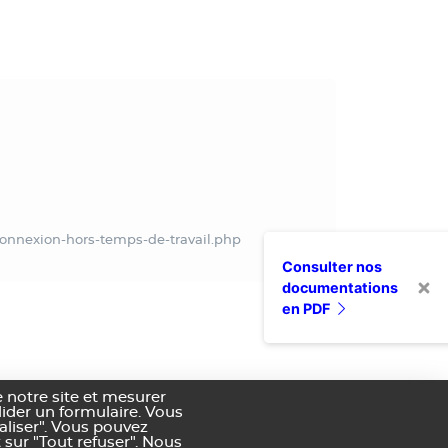
econnexion-hors-temps-de-travail.php
Consulter nos
documentations
en PDF
 notre site et mesurer
alider un formulaire. Vous
aliser". Vous pouvez
 sur "Tout refuser". Nous
nditions générales de vente