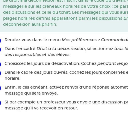
Le droit à la déconnexion est inscrit dans le code du travail.
messagerie sur les créneaux horaires de votre choix : ce para
des discussions et celle du tchat. Les messages qui vous aura
En
plages horaires définis apparaîtront parmi les discussions
déconnexion aura pris fin.
Mes préférences > Communicat
Rendez-vous dans le menu
Droit à la déconnexion
tous l
Dans l'encadré
, sélectionnez
des responsables et des élèves
.
pendant les j
Choisissez les jours de désactivation. Cochez
Dans le cadre des jours ouvrés, cochez les jours concernés
horaire.
Enfin, le cas échéant, activez l'envoi d'une réponse automa
message qui sera envoyé.
Si par exemple un professeur vous envoie une discussion p
message qu'il va recevoir en retour.