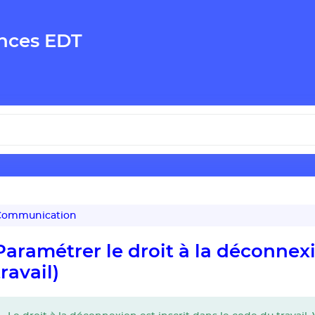
nces EDT
ommunication
Paramétrer le droit à la déconnex
travail)