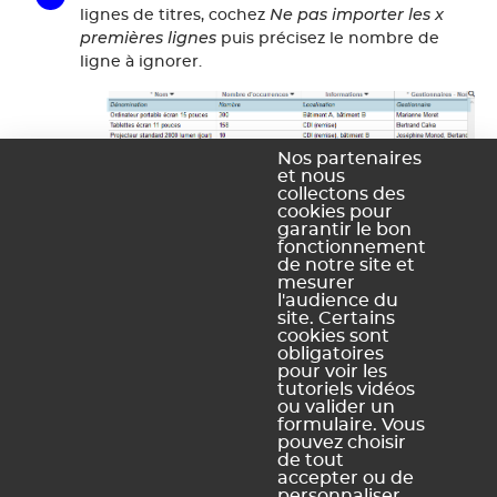
Ne pas importer les x
lignes de titres, cochez
premières lignes
puis précisez le nombre de
ligne à ignorer.
Nos partenaires
et nous
collectons des
cookies pour
garantir le bon
fonctionnement
de notre site et
mesurer
Importer
Cliquez sur
.
l'audience du
site. Certains
cookies sont
obligatoires
pour voir les
tutoriels vidéos
Ce contenu vous a été utile ?
ou valider un
formulaire. Vous
pouvez choisir
Oui, merci !
Pas vraiment
de tout
accepter ou de
personnaliser