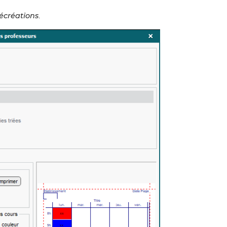
récréations
.