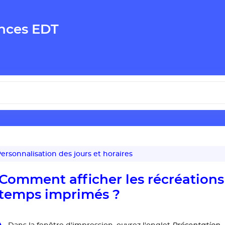
nces EDT
ersonnalisation des jours et horaires
Comment afficher les récréations
temps imprimés ?