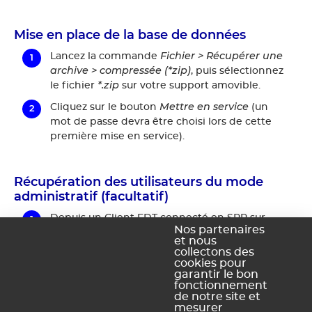
Mise en place de la base de données
Fichier > Récupérer une
Lancez la commande
archive > compressée (*zip)
, puis sélectionnez
*.zip
le fichier
sur votre support amovible.
Mettre en service
Cliquez sur le bouton
(un
mot de passe devra être choisi lors de cette
première mise en service).
Récupération des utilisateurs du mode
administratif (facultatif)
Depuis un Client EDT connecté en SPR sur
Nos partenaires
votre nouveau serveur, lancez la commande
et nous
Fichier > Administration des utilisateurs
.
collectons des
cookies pour
Récupérer les
Cliquez sur le bouton
garantir le bon
utilisateurs
en bas de la fenêtre, puis
fonctionnement
*.profils
de notre site et
sélectionnez le fichier
sur votre
mesurer