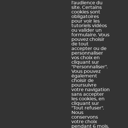
support amovible.
l'audience du
site. Certains
cookies sont
obligatoires
pour voir les
Ce contenu vous a été utile ?
tutoriels vidéos
ou valider un
formulaire. Vous
pouvez choisir
Oui, merci !
Pas vraiment
de tout
accepter ou de
personnaliser
vos choix en
https://docs.index-education.com/docs_fr/fr-edt-
cliquant sur
support-fiche-36-79-le-serveur-edt-doit-etre-installe-sur-
"Personnaliser".
un-nouveau-poste-comment-faire.php
Vous pouvez
également
choisir de
poursuivre
votre navigation
sans accepter
Vous ne trouvez pas de réponse à votre question ?
les cookies, en
Contactez notre assistance
cliquant sur
"Tout refuser".
Nous
conservons
votre choix
pendant 6 mois.