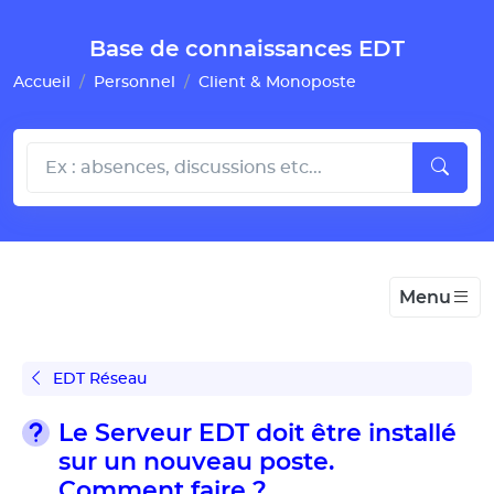
Gestion de vos préférences pour les cookies
Base de connaissances EDT
Accueil
Personnel
Client & Monoposte
Menu
EDT Réseau
Le Serveur EDT doit être installé
sur un nouveau poste.
Comment faire ?