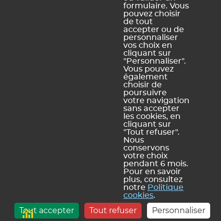
Oui, merci !
Pas vraiment
formulaire. Vous
pouvez choisir
de tout
accepter ou de
personnaliser
https://docs.index-education.com/docs_fr/fr-edt-
vos choix en
support-fiche-36-349-comment-faire-en-sorte-que-les-
cliquant sur
emplois-du-temps-soient-toujours-a-jour-dans-
"Personnaliser".
Vous pouvez
pronote.php
également
choisir de
poursuivre
votre navigation
sans accepter
Vous ne trouvez pas de réponse à votre question ?
les cookies, en
Contactez notre assistance
cliquant sur
"Tout refuser".
Nous
conservons
votre choix
pendant 6 mois.
Mentions légales et Conditions générales d'utilisation
Politique de
|
Pour en savoir
plus, consultez
confidentialité
Utilisation des cookies
Conditions générales de vente
|
|
notre
Politique
Index Éducation
cookies
.
info@index-education.fr
CS 90001 13388 Marseille Cedex 13 |
| INDEX
Tout accepter
Tout refuser
Personnaliser
ÉDUCATION © 2026
- C