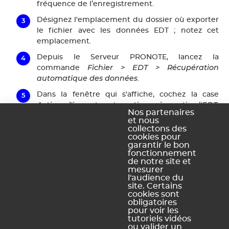
fréquence de l’enregistrement.
Désignez l'emplacement du dossier où exporter
le fichier avec les données EDT ; notez cet
emplacement.
Depuis le Serveur PRONOTE, lancez la
Fichier > EDT > Récupération
commande
automatique des données
.
Dans la fenêtre qui s'affiche, cochez la case
Activer l'import automatique à partir d'EDT
,
Nos partenaires
sélectionnez les options de récupération et
et nous
assurez-vous que le dossier dans lequel
collectons des
cookies pour
PRONOTE va chercher les fichiers est bien le
garantir le bon
même que celui indiqué dans EDT.
fonctionnement
de notre site et
Valider
Cliquez sur
.
mesurer
l'audience du
site. Certains
cookies sont
obligatoires
Ce contenu vous a été utile ?
pour voir les
tutoriels vidéos
ou valider un