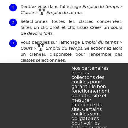
Emploi du temps >
Rendez-vous dans l’affichage
Classe >
Emploi du temps
.
Sélectionnez toutes les classes concernées,
Créer un cours
faites un clic droit et choisissez
de devoirs faits
.
Emploi du temps >
Vous basculez sur l’affichage
Cours >
Emploi du temps
. Sélectionnez alors
un créneau disponible pour l’ensemble des
classes sélectionnées.
Nos partenaires
DEVOIRS FAITS
Le cours
est désormais placé et
et nous
composé automatiquement d’une partie de
collectons des
chaque classe.
cookies pour
garantir le bon
Précisez le(s) professeur(s), puis gérez le cours
fonctionnement
de notre site et
comme un cours à effectif variable depuis le
mesurer
Gestion par semaine et absences
.
module
l'audience du
site. Certains
cookies sont
obligatoires
pour voir les
tutoriels vidéos