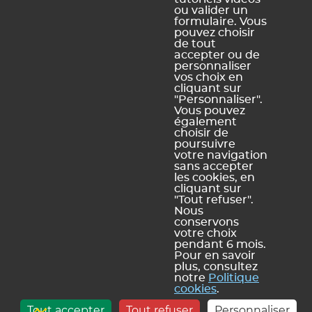
Ce contenu vous a été utile ?
ou valider un
formulaire. Vous
pouvez choisir
Oui, merci !
Pas vraiment
de tout
accepter ou de
personnaliser
vos choix en
https://docs.index-education.com/docs_fr/fr-edt-
cliquant sur
support-fiche-30-211-comment-creer-les-cours-de-
"Personnaliser".
devoirs-faits-dans-edt.php
Vous pouvez
également
choisir de
poursuivre
votre navigation
sans accepter
Vous ne trouvez pas de réponse à votre question ?
les cookies, en
Contactez notre assistance
cliquant sur
"Tout refuser".
Nous
conservons
votre choix
pendant 6 mois.
Mentions légales et Conditions générales d'utilisation
Politique de
|
Pour en savoir
plus, consultez
confidentialité
Utilisation des cookies
Conditions générales de vente
|
|
notre
Politique
Index Éducation
cookies
.
info@index-education.fr
CS 90001 13388 Marseille Cedex 13 |
| INDEX
Tout accepter
Tout refuser
Personnaliser
ÉDUCATION © 2026
- D