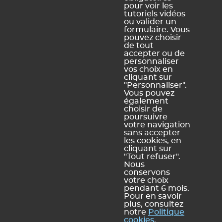
pour voir les
Ce contenu vous a été utile ?
tutoriels vidéos
ou valider un
formulaire. Vous
pouvez choisir
Oui, merci !
Pas vraiment
de tout
accepter ou de
personnaliser
vos choix en
https://docs.index-education.com/docs_fr/fr-edt-
cliquant sur
support-fiche-26-4965-faire-des-precisions-par-periode-
"Personnaliser".
dans-un-cours-complexe.php
Vous pouvez
également
choisir de
poursuivre
votre navigation
sans accepter
Vous ne trouvez pas de réponse à votre question ?
les cookies, en
Contactez notre assistance
cliquant sur
"Tout refuser".
Nous
conservons
votre choix
pendant 6 mois.
Mentions légales et Conditions générales d'utilisation
Politique de
|
Pour en savoir
plus, consultez
confidentialité
Utilisation des cookies
Conditions générales de vente
|
|
notre
Politique
Index Éducation
cookies
.